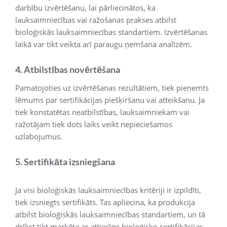
darbību izvērtēšanu, lai pārliecinātos, ka
lauksaimniecības vai ražošanas prakses atbilst
bioloģiskās lauksaimniecības standartiem. Izvērtēšanas
laikā var tikt veikta arī paraugu ņemšana analīzēm.
4. Atbilstības novērtēšana
Pamatojoties uz izvērtēšanas rezultātiem, tiek pieņemts
lēmums par sertifikācijas piešķiršanu vai atteikšanu. Ja
tiek konstatētas neatbilstības, lauksaimniekam vai
ražotājam tiek dots laiks veikt nepieciešamos
uzlabojumus.
5. Sertifikāta izsniegšana
Ja visi bioloģiskās lauksaimniecības kritēriji ir izpildīti,
tiek izsniegts sertifikāts. Tas apliecina, ka produkcija
atbilst bioloģiskās lauksaimniecības standartiem, un tā
drīkst tikt marķēta ar attiecīgo bioloģisko sertifikācijas