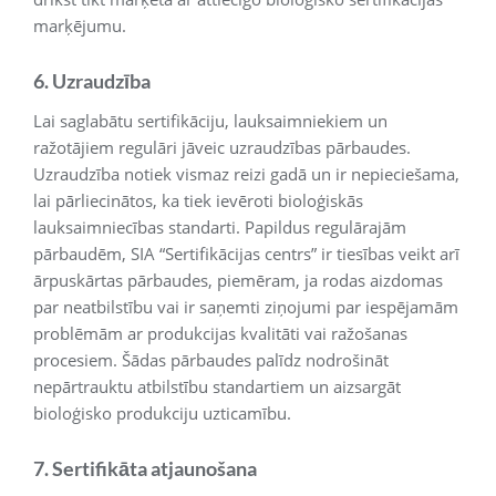
marķējumu.
6. Uzraudzība
Lai saglabātu sertifikāciju, lauksaimniekiem un
ražotājiem regulāri jāveic uzraudzības pārbaudes.
Uzraudzība notiek vismaz reizi gadā un ir nepieciešama,
lai pārliecinātos, ka tiek ievēroti bioloģiskās
lauksaimniecības standarti. Papildus regulārajām
pārbaudēm, SIA “Sertifikācijas centrs” ir tiesības veikt arī
ārpuskārtas pārbaudes, piemēram, ja rodas aizdomas
par neatbilstību vai ir saņemti ziņojumi par iespējamām
problēmām ar produkcijas kvalitāti vai ražošanas
procesiem. Šādas pārbaudes palīdz nodrošināt
nepārtrauktu atbilstību standartiem un aizsargāt
bioloģisko produkciju uzticamību.
7. Sertifikāta atjaunošana