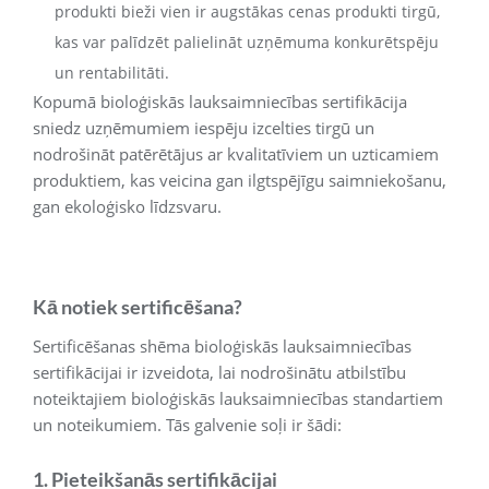
produkti bieži vien ir augstākas cenas produkti tirgū,
kas var palīdzēt palielināt uzņēmuma konkurētspēju
un rentabilitāti.
Kopumā bioloģiskās lauksaimniecības sertifikācija
sniedz uzņēmumiem iespēju izcelties tirgū un
nodrošināt patērētājus ar kvalitatīviem un uzticamiem
produktiem, kas veicina gan ilgtspējīgu saimniekošanu,
gan ekoloģisko līdzsvaru.
Kā notiek sertificēšana?
Sertificēšanas shēma bioloģiskās lauksaimniecības
sertifikācijai ir izveidota, lai nodrošinātu atbilstību
noteiktajiem bioloģiskās lauksaimniecības standartiem
un noteikumiem. Tās galvenie soļi ir šādi:
1. Pieteikšanās sertifikācijai