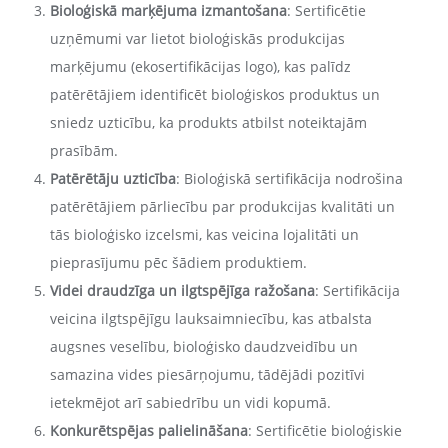
Bioloģiskā marķējuma izmantošana
: Sertificētie
uzņēmumi var lietot bioloģiskās produkcijas
marķējumu (ekosertifikācijas logo), kas palīdz
patērētājiem identificēt bioloģiskos produktus un
sniedz uzticību, ka produkts atbilst noteiktajām
prasībām.
Patērētāju uzticība
: Bioloģiskā sertifikācija nodrošina
patērētājiem pārliecību par produkcijas kvalitāti un
tās bioloģisko izcelsmi, kas veicina lojalitāti un
pieprasījumu pēc šādiem produktiem.
Videi draudzīga un ilgtspējīga ražošana
: Sertifikācija
veicina ilgtspējīgu lauksaimniecību, kas atbalsta
augsnes veselību, bioloģisko daudzveidību un
samazina vides piesārņojumu, tādējādi pozitīvi
ietekmējot arī sabiedrību un vidi kopumā.
Konkurētspējas palielināšana
: Sertificētie bioloģiskie