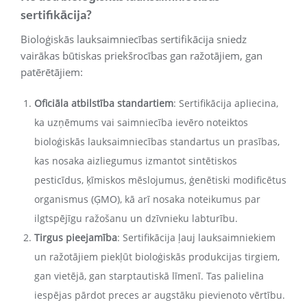
sertifikācija?
Bioloģiskās lauksaimniecības sertifikācija sniedz
vairākas būtiskas priekšrocības gan ražotājiem, gan
patērētājiem:
Oficiāla atbilstība standartiem
: Sertifikācija apliecina,
ka uzņēmums vai saimniecība ievēro noteiktos
bioloģiskās lauksaimniecības standartus un prasības,
kas nosaka aizliegumus izmantot sintētiskos
pesticīdus, ķīmiskos mēslojumus, ģenētiski modificētus
organismus (ĢMO), kā arī nosaka noteikumus par
ilgtspējīgu ražošanu un dzīvnieku labturību.
Tirgus pieejamība
: Sertifikācija ļauj lauksaimniekiem
un ražotājiem piekļūt bioloģiskās produkcijas tirgiem,
gan vietējā, gan starptautiskā līmenī. Tas palielina
iespējas pārdot preces ar augstāku pievienoto vērtību.