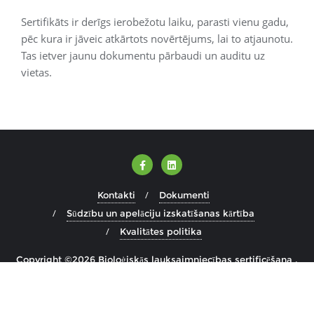
Sertifikāts ir derīgs ierobežotu laiku, parasti vienu gadu,
pēc kura ir jāveic atkārtots novērtējums, lai to atjaunotu.
Tas ietver jaunu dokumentu pārbaudi un auditu uz
vietas.
Kontakti
Dokumenti
Sūdzību un apelāciju izskatīšanas kārtība
Kvalitātes politika
Copyright ©2026 Bioloģiskās lauksaimniecības sertificēšana .
All rights reserved.
Powered by
WordPress
&
Designed by
Bizberg Themes