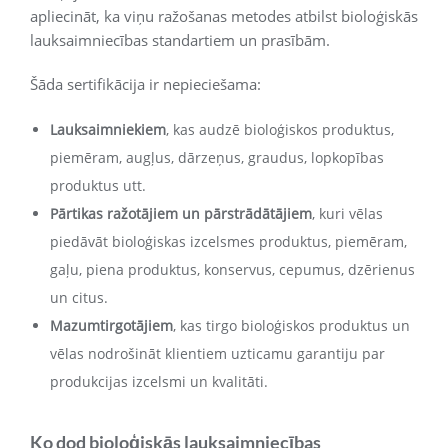
apliecināt, ka viņu ražošanas metodes atbilst bioloģiskās
lauksaimniecības standartiem un prasībām.
Šāda sertifikācija ir nepieciešama:
Lauksaimniekiem
, kas audzē bioloģiskos produktus,
piemēram, augļus, dārzeņus, graudus, lopkopības
produktus utt.
Pārtikas ražotājiem un pārstrādātājiem
, kuri vēlas
piedāvāt bioloģiskas izcelsmes produktus, piemēram,
gaļu, piena produktus, konservus, cepumus, dzērienus
un citus.
Mazumtirgotājiem
, kas tirgo bioloģiskos produktus un
vēlas nodrošināt klientiem uzticamu garantiju par
produkcijas izcelsmi un kvalitāti.
Ko dod bioloģiskās lauksaimniecības